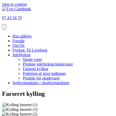
Skip to content
97 43 50 70
Hus udlejes
Forside
Om Os
Fjerkræ Til Levebrug
Julefjerkræ
Slagte varer
Prisliste julefjerkræ/slagtevarer
Farseret kylling
Partering af store kalkuner
Prisliste for slagtevarer
Softicemaskiner / slushicemaskiner
Farseret kylling