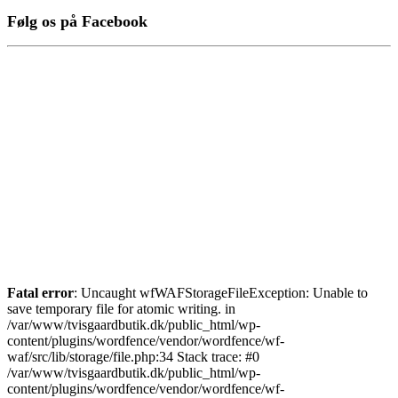
Følg os på Facebook
Fatal error
: Uncaught wfWAFStorageFileException: Unable to
save temporary file for atomic writing. in
/var/www/tvisgaardbutik.dk/public_html/wp-
content/plugins/wordfence/vendor/wordfence/wf-
waf/src/lib/storage/file.php:34 Stack trace: #0
/var/www/tvisgaardbutik.dk/public_html/wp-
content/plugins/wordfence/vendor/wordfence/wf-