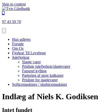
Skip to content
97 43 50 70
Hus udlejes
Forside
Om Os
Fjerkræ Til Levebrug
Julefjerkræ
Slagte varer
Prisliste julefjerkræ/slagtevarer
Farseret kylling
Partering af store kalkuner
Prisliste for slagtevarer
Softicemaskiner / slushicemaskiner
Indlæg af Niels K. Godiksen
Intet fundet